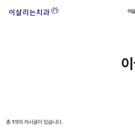
이
병
치아
이
병원
자주
총
1
개의 게시글이 있습니다.