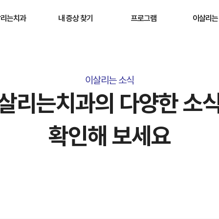
살리는치과
내 증상 찾기
프로그램
이살리는
병원소개
검진 · 스케일링 받고 싶어요
원데이 프로그램
이살리는 
원 둘러보기
입냄새 고민이에요
원데이 신경치료 프로그램
이살리는 
이살리는 소식
보험 맞춤케어
이가 시려요
구강스파 프로그램
이살리는 
살리는치과의 다양한 소
 이용 안내
이가 아파요
입냄새 프로그램
자주 묻는
 묻는 질문
이가 깨졌어요
잇몸회복 프로그램
확인해 보세요
충치 있는것 같아요
이가 누래요
이가 안 예뻐요
잇몸이 아파요
잇몸이 부었어요
치료받았던 치아가 불편해요