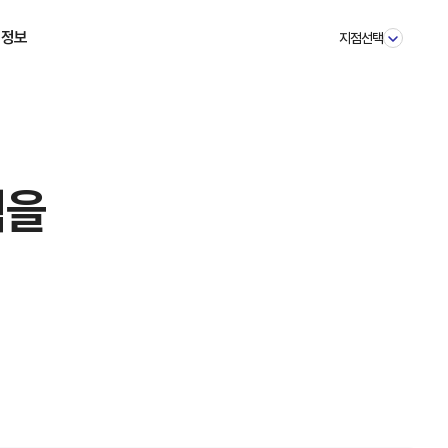
 정보
지점선택
스토리
소식
이벤트
식을
 질문