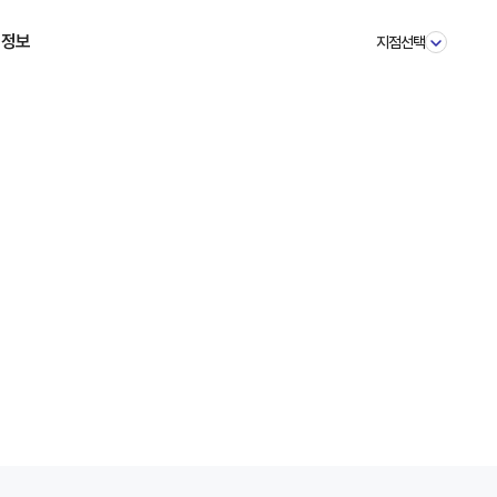
 정보
지점선택
스토리
소식
이벤트
 질문