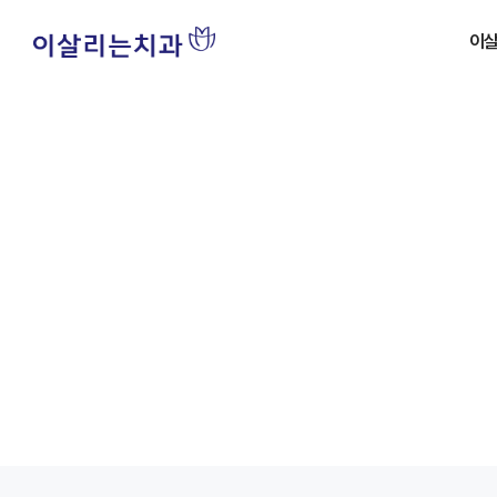
이
병
치아
병원
자주