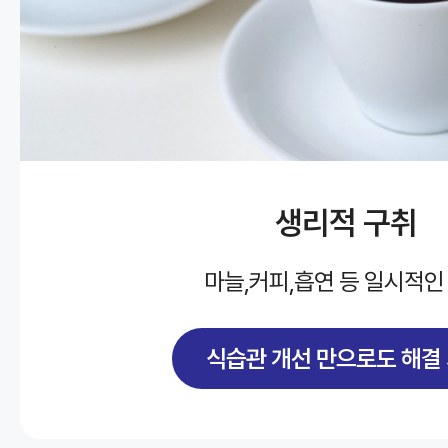
생리적 구취
마늘,커피,흡연 등 일시적인
식습관 개선 만으로도 해결