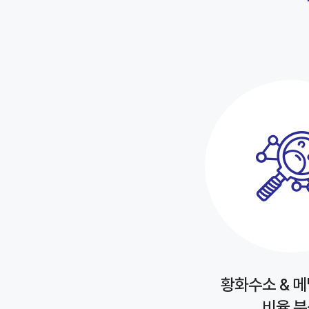
황화수소 & 
비율 분