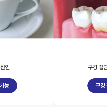
 원인
구강 질환
 가능
구강