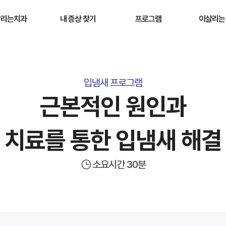
살리는치과
내 증상 찾기
프로그램
이살리는
병원소개
검진 · 스케일링 받고 싶어요
원데이 프로그램
이살리는 
원 둘러보기
입냄새 고민이에요
원데이 신경치료 프로그램
이살리는 
입냄새 프로그램
보험 맞춤케어
이가 시려요
구강스파 프로그램
이살리는 
근본적인 원인과
 이용 안내
이가 아파요
입냄새 프로그램
자주 묻는
 묻는 질문
이가 깨졌어요
잇몸회복 프로그램
치료를 통한 입냄새 해결
충치 있는것 같아요
이가 누래요
소요시간 30분
이가 안 예뻐요
잇몸이 아파요
잇몸이 부었어요
치료받았던 치아가 불편해요