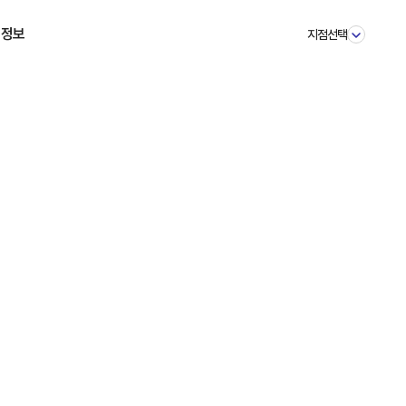
 정보
지점선택
스토리
소식
이벤트
 질문