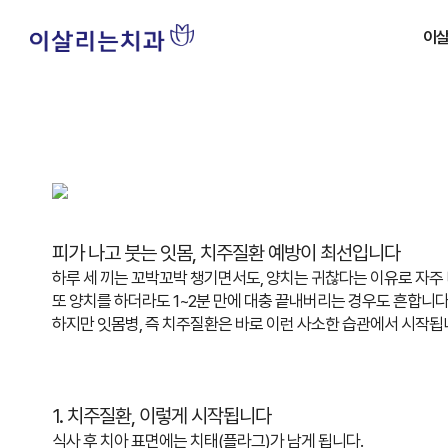
이
병
치아
병원
자주
피가 나고 붓는 잇몸,
치주질환 예방이 최선입니다
하루 세 끼는 꼬박꼬박 챙기면서도, 양치는 귀찮다는 이유로 자주
또 양치를 하더라도 1~2분 만에 대충 끝내버리는 경우도 흔합니다
하지만
잇몸병, 즉 치주질환은 바로 이런 사소한 습관에서 시작
됩
1. 치주질환, 이렇게 시작됩니다
식사 후 치아 표면에는 치태(플라그)가 남게 됩니다.