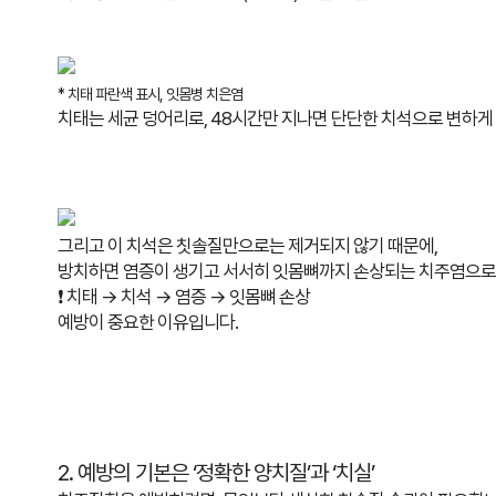
* 치태 파란색 표시, 잇몸병 치은염
치태는 세균 덩어리로, 48시간만 지나면 단단한 치석으로 변하게
그리고 이 치석은 칫솔질만으로는 제거되지 않기 때문에,
방치하면
염증이 생기고 서서히 잇몸뼈까지 손상되는 치주염으로
❗ 치태 → 치석 → 염증 → 잇몸뼈 손상
예방이 중요한 이유입니다.
2. 예방의 기본은 ‘정확한 양치질’과 ‘치실’