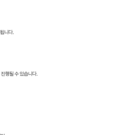
치료받았던 보철물이 빠졌어요
다쳤어요
미니쉬 상담받고 싶어요
 됩니다.
 진행
될 수 있습니다.