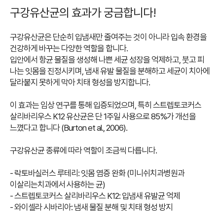
구강유산균의 효과가 궁금합니다!
구강유산균은 단순히 입냄새만 줄여주는 것이 아니라 입속 환경을
건강하게 바꾸는 다양한 역할을 합니다.
입안에서 항균 물질을 생성해 나쁜 세균 성장을 억제하고, 붓고 피
나는 잇몸을 진정시키며, 냄새 유발 물질을 분해하고 세균이 치아에
달라붙지 못하게 막아 치태 형성을 방지합니다.
이 효과는 임상 연구를 통해 입증되었으며, 특히 스트렙토코커스
살리바리우스 K12 유산균은 단 1주일 사용으로 85%가 개선을
느꼈다고 합니다 (Burton et al., 2006).
구강유산균 종류에 따라 역할이 조금씩 다릅니다.
- 락토바실러스 루테리: 잇몸 염증 완화 (미니쉬치과병원과
이살리는치과에서 사용하는 균)
- 스트렙토코커스 살리바리우스 K12: 입냄새 유발균 억제
-
와이셀라 시바리아: 냄새 물질 분해 및 치태 형성 방지